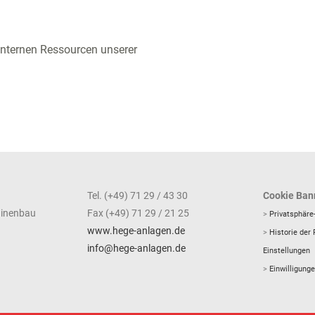
nternen Ressourcen unserer
Tel. (+49) 71 29 / 43 30
Cookie Ban
hinenbau
Fax (+49) 71 29 / 21 25
>
Privatsphäre
www.hege-anlagen.de
>
Historie der 
info@hege-anlagen.de
Einstellungen
>
Einwilligung