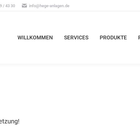
9 / 43 30
info@hege-anlagen.de
WILLKOMMEN
SERVICES
PRODUKTE
etzung!